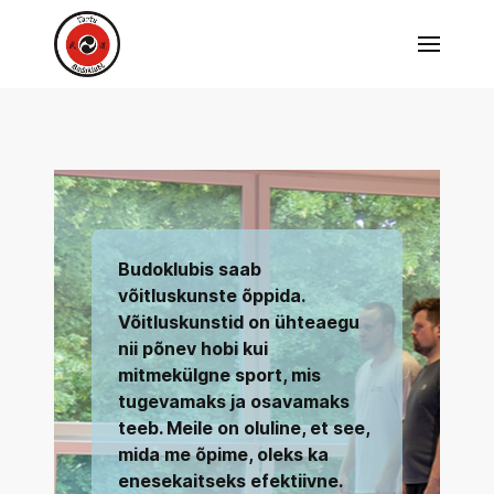
Budoklubis saab
võitluskunste õppida.
Võitluskunstid on ühteaegu
nii põnev hobi kui
mitmekülgne sport, mis
tugevamaks ja osavamaks
teeb. Meile on oluline, et see,
mida me õpime, oleks ka
enesekaitseks efektiivne.